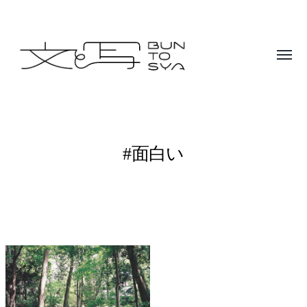
Toggle
menu
BUNTOSYA
/
文
#面白い
と
写