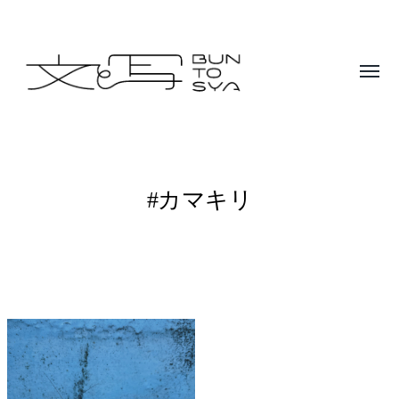
Toggle
menu
BUNTOSYA
/
文
#カマキリ
と
写