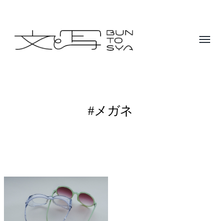
Toggle
menu
BUNTOSYA
/
文
#メガネ
と
写