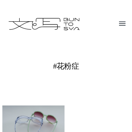
Toggle
menu
BUNTOSYA
/
文
#花粉症
と
写